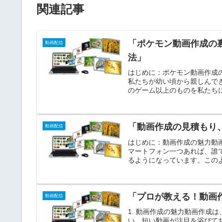
関連記事
「ポケモン動画作成の
動画配信
法」
はじめに：ポケモン動画作成
私たちが幼い頃から親しんで
のゲーム以上のものを私たちに
「動画作成の見積もり
動画配信
はじめに：動画作成の魅力動
マートフォン一つあれば、誰
るようになっています。このよ
「プロが教える！動画
動画配信
1. 動画作成の魅力動画作成
い、短い動画が注目を浴びて