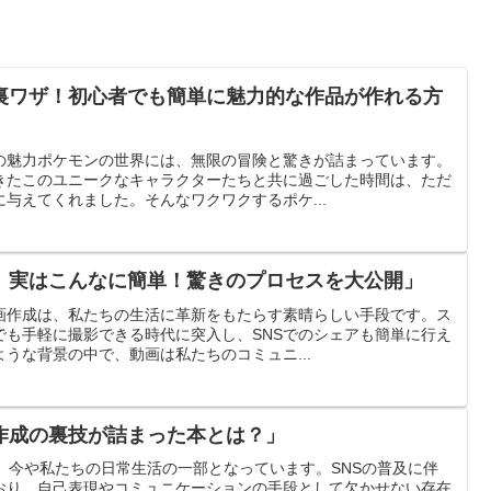
裏ワザ！初心者でも簡単に魅力的な作品が作れる方
の魅力ポケモンの世界には、無限の冒険と驚きが詰まっています。
きたこのユニークなキャラクターたちと共に過ごした時間は、ただ
与えてくれました。そんなワクワクするポケ...
、実はこんなに簡単！驚きのプロセスを大公開」
画作成は、私たちの生活に革新をもたらす素晴らしい手段です。ス
でも手軽に撮影できる時代に突入し、SNSでのシェアも簡単に行え
うな背景の中で、動画は私たちのコミュニ...
作成の裏技が詰まった本とは？」
は、今や私たちの日常生活の一部となっています。SNSの普及に伴
おり、自己表現やコミュニケーションの手段として欠かせない存在