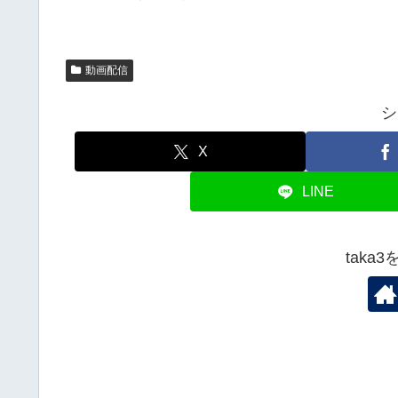
動画配信
シ
X
LINE
taka