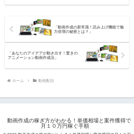
知れません。YouTubeやSNSの普及によ
り、動画制作はもはやプロの特権ではな
く、初心者でも手...
「動画作成の新常識！読み上げ機能で魅
力倍増の秘密とは？」
「あなたのアイデアが動き出す！驚きの
アニメーション動画作成法」
ホーム
動画配信
動画作成の稼ぎ方がわかる！単価相場と案件獲得で
月１０万円稼ぐ手順