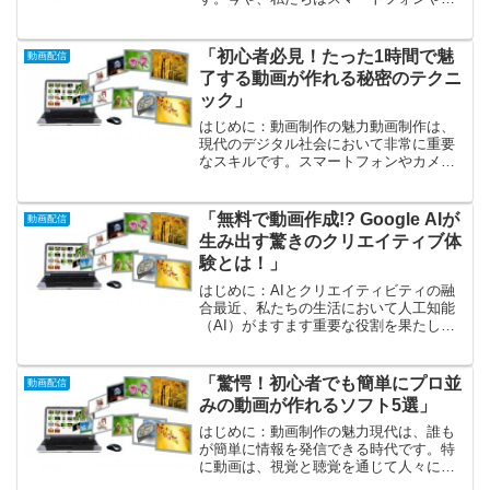
メラで簡単に映像を撮影でき、その素材
を元にまるで魔法のように素敵な作品を
生み出すことができます。プロの技術を
「初心者必見！たった1時間で魅
動画配信
学ぶことも大切ですが、ま...
了する動画が作れる秘密のテクニ
ック」
はじめに：動画制作の魅力動画制作は、
現代のデジタル社会において非常に重要
なスキルです。スマートフォンやカメラ
の進化により、誰でも手軽に素晴らしい
映像を作成できるようになりました。し
かし、多くの初心者が「どうやって始め
「無料で動画作成!? Google AIが
動画配信
ればいいの？」という壁に...
生み出す驚きのクリエイティブ体
験とは！」
はじめに：AIとクリエイティビティの融
合最近、私たちの生活において人工知能
（AI）がますます重要な役割を果たして
います！特に、Googleが提供するAI技術
は、クリエイティブな活動に新たな風を
吹き込むもので、これまでの枠を超えた
「驚愕！初心者でも簡単にプロ並
動画配信
多彩な表現が...
みの動画が作れるソフト5選」
はじめに：動画制作の魅力現代は、誰も
が簡単に情報を発信できる時代です。特
に動画は、視覚と聴覚を通じて人々に強
い印象を与えやすく、その影響力は計り