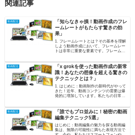
関連記事
「知らなきゃ損！動画作成のフレ
動画配信
ームレートがもたらす驚きの効
果」
1. フレームレートとは？その基本を理解
しよう動画作成において、フレームレー
トは非常に重要な要素です。フレームレ
ートとは、1秒間に表示される画像の枚数
のことを指します。一般的には
「fps（frames per second）」という単位
「x grokを使った動画作成の新常
動画配信
で表...
識！あなたの想像を超える驚きの
テクニックとは？」
1. はじめに：動画制作の新時代がやって
きた！近年、動画コンテンツの需要は爆
発的に増加しています。私たちの日常生
活のあらゆる場面で、動画は欠かせない
存在となっています。しかし、動画を作
成することがもはや特別な技術を持った
「誰でもプロ並みに！秘密の動画
動画配信
人だけのものではなく...
編集テクニック5選」
はじめに：動画編集の魅力を探る動画編
集は、無限の可能性に満ちた表現方法で
す。今や、私たちはスマートフォンやカ