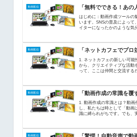
「無料でできる！あの
動画配信
はじめに：動画作成ツールの
います。SNSの普及によっ
イターになったかのような気分
「ネットカフェでプロ
動画配信
1. ネットカフェの新しい可
から、クリエイティブな活動
って、ここは仲間と交流するだ
「動画作成の常識を覆
動画配信
1. 動画作成の常識とは？動
し、私たちは時として「動画
識に縛られがちです。でも、実
「驚愕！自動音声で動
動画配信