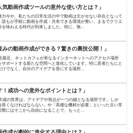
人気動画作成ツールの意外な使い方とは？」
魅力今や、私たちの日常生活の中で動画は欠かせない存在となって
て、誰もが手軽に動画を作成・共有できる環境が整い、まるでクリエ
を味わえる時代が到来しました。特に、無...
並みの動画作成ができる？驚きの裏技公開！」
能性最近、ネットカフェが単なるインターネットへのアクセス場所
をサポートする新たな空間へと進化しています。特に若者たちにと
けでなく、自分のアイデアを形にする場所...
す！成功への意外なポイントとは？」
画作成の世界は、アイデアや視点が一つの鍵となる場所です。しか
は長くなければならない」や「高価な機材が必要」といった古い常
際にはそこから自由になることで、もっと...
画作成が劇的に進化する理由とは？」