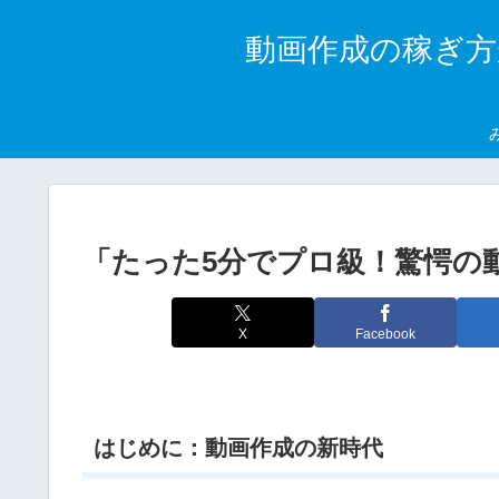
動画作成の稼ぎ方
「たった5分でプロ級！驚愕の
X
Facebook
はじめに：動画作成の新時代