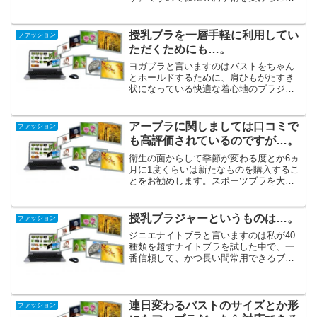
になってバストの大きさが変わったとし
ても、多少なら問題ないでしょう。ヨガ
ブラを着ければ体全体の筋肉が引っ張ら
授乳ブラを一層手軽に利用してい
ファッション
れることになって、姿勢改...
ただくためにも…。
ヨガブラと言いますのはバストをちゃん
とホールドするために、肩ひもがたすき
状になっている快適な着心地のブラジャ
ーです。ヨガをやったことがない女性も
大勢利用しています。色・用途・デザイ
ンなど多彩なシリーズがあり、種類もた
アーブラに関しましては口コミで
ファッション
くさん揃えられています。...
も高評価されているのですが…。
衛生の面からして季節が変わる度とか6ヵ
月に1度くらいは新たなものを購入するこ
とをお勧めします。スポーツブラを大切
に使いたいという人は、3～4枚購入して
ローテーションで使えばいいでしょう。
ベッドに入っている時に着けるのなら、
授乳ブラジャーというものは…。
ファッション
一般的なブラよりヨ...
ジニエナイトブラと言いますのは私が40
種類を超すナイトブラを試した中で、一
番信頼して、かつ長い間常用できるブラ
だと思っています。授乳回数が減ってく
る頃には胸も張り自体も減少して、授乳
用ブラの出番が増すことになります。今
では授乳ブラジャーを使...
連日変わるバストのサイズとか形
ファッション