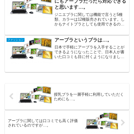
にもアーブラだったら対応できる
と思います…。
ジニエブラに関しては機能で言うと5種
類、カラーは12種販売されています。し
かもナイトブラとしても使用できるのに
もかかわらず、日中という時間帯にブラ
としても身に付けられるデザインが高評
価を受けています。近頃購入者が増え続
アーブラというブラは…。
ファッション
けている「アーブラ」と...
日本で手軽にアーブラを入手することが
できるようになったことで、日本人が書
いた口コミも目に付くようになりまし
た。それが原因でオーダーに生産が追い
付かないこともあるとのことです。幅を
大きめにしているジニエブラは食い込む
ことが少なく、細くデザイン...
授乳ブラを一層手軽に利用していただく
ためにも…。
アーブラに関しては口コミでも高く評価
されているのですが…。