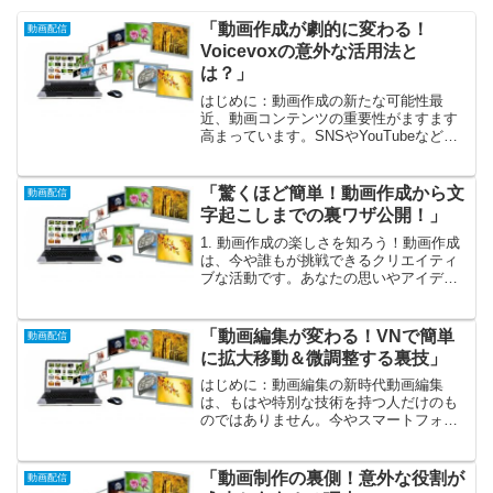
「動画作成が劇的に変わる！
動画配信
Voicevoxの意外な活用法と
は？」
はじめに：動画作成の新たな可能性最
近、動画コンテンツの重要性がますます
高まっています。SNSやYouTubeなど、
さまざまなプラットフォームで動画が
日々更新され、多くの人々がその魅力に
引き込まれています。しかし、動画作成
「驚くほど簡単！動画作成から文
動画配信
はただの映像編集や撮...
字起こしまでの裏ワザ公開！」
1. 動画作成の楽しさを知ろう！動画作成
は、今や誰もが挑戦できるクリエイティ
ブな活動です。あなたの思いやアイデア
を映像として表現することで、自分自身
を新たに発見することができます！スマ
ートフォンやタブレットの普及により、
「動画編集が変わる！VNで簡単
動画配信
誰でも簡単に編集や撮...
に拡大移動＆微調整する裏技」
はじめに：動画編集の新時代動画編集
は、もはや特別な技術を持つ人だけのも
のではありません。今やスマートフォン
やタブレットを使って、誰でも手軽に動
画を作成できる時代が到来しました。身
の回りの出来事をキャッチし、それを映
「動画制作の裏側！意外な役割が
動画配信
像に収めることが、あなたの...