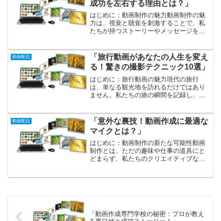
成功を左右する理由とは？」
はじめに：動画制作の魅力動画制作の魅
力は、視覚と聴覚を刺激することで、私
たちが持つストーリーやメッセージをよ
り魅力的に伝えることにあります。日常
生活のさまざまな場面で動画は活用され
ており、たとえばSNSでのシェアや
「旅行動画があなたの人生を変え
動画配信
YouTubeでの視聴など...
る！驚きの撮影テクニック10選」
はじめに：旅行動画の魅力現代の旅行
は、単なる観光地を訪れるだけではあり
ません。私たちの旅の瞬間を記録し、感
動を共有するための手段として、旅行動
画が欠かせない存在となっています。動
画は、静止画では伝えきれない情感や臨
「意外な裏技！動画作成に最適な
動画配信
場感を届けてくれるのです。...
マイクとは？」
はじめに：動画制作の新たな可能性動画
制作とは、ただの趣味や仕事の道具にと
どまらず、私たちのクリエイティブな表
現を解放する素晴らしい手段です。今日
では、スマートフォンを使って簡単に動
画を撮影し、SNSやYouTubeなどでシェ
アすることができ...
「動画作成専門学校の秘密：プロが教え