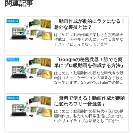
関連記事
「動画作成が劇的にラクになる！
動画配信
意外な裏技とは？」
はじめに：動画作成の楽しさと挑戦動画
作成は、今や多くの人にとって日常的な
アクティビティとなっています！
YouTubeやInstagram、TikTokなどのプラ
ットフォームが普及し、自分のコンテン
ツを簡単に発信できる時代が到来しまし
「Googleの秘密兵器！誰でも簡
動画配信
た。これ...
単にプロ級動画を作成する方法」
はじめに：動画制作の新たな時代今や動
画はコミュニケーションの重要な手段と
なっています。SNSやYouTubeでの情報
発信はもちろん、ビジネスシーンでも動
画は欠かせない存在です。しかし、多く
の人が「自分には動画制作のスキルがな
「無料で使える！動画作成が劇的
動画配信
い」と思い込んで...
に変わるフリー音源集」
はじめに：動画制作の新時代へ現代の動
画制作は、私たちの日常生活に欠かせな
いクリエイティブな活動として広がって
います。かつては専門家の領域だったこ
の分野も、YouTubeやSNSの普及によっ