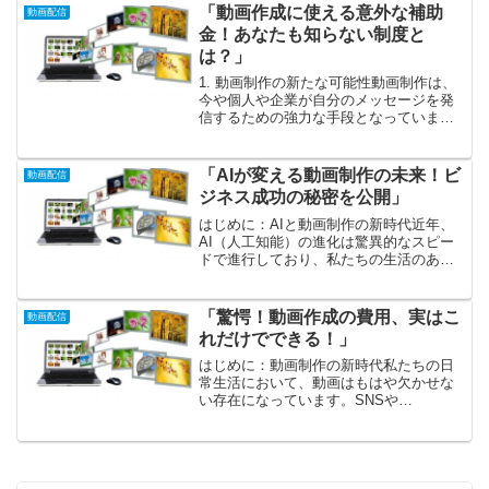
て、誰もが気軽に楽しむことができるも
「動画作成に使える意外な補助
動画配信
のとなりました。...
金！あなたも知らない制度と
は？」
1. 動画制作の新たな可能性動画制作は、
今や個人や企業が自分のメッセージを発
信するための強力な手段となっていま
す。YouTubeやInstagram、TikTokなどの
プラットフォームが普及する中、私たち
は毎日新しい動画に触れ、その中で感
「AIが変える動画制作の未来！ビ
動画配信
動...
ジネス成功の秘密を公開」
はじめに：AIと動画制作の新時代近年、
AI（人工知能）の進化は驚異的なスピー
ドで進行しており、私たちの生活のあら
ゆる側面に影響を及ぼしています。その
中でも、動画制作は特に顕著に変化して
いる分野であり、もはや専門技術を持つ
「驚愕！動画作成の費用、実はこ
動画配信
人々だけのものではな...
れだけでできる！」
はじめに：動画制作の新時代私たちの日
常生活において、動画はもはや欠かせな
い存在になっています。SNSや
YouTube、企業のプロモーション活動な
ど、動画コンテンツの需要は年々増加
し、多様化しています。しかし、多くの
人が「動画作成には莫大な費...