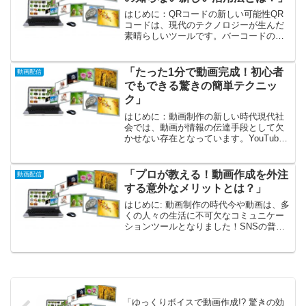
はじめに：QRコードの新しい可能性QR
コードは、現代のテクノロジーが生んだ
素晴らしいツールです。バーコードの進
化版として、特にスマートフォンが普及
した今、私たちの生活の至る所に登場し
ています。しかし、QRコードの可能性は
「たった1分で動画完成！初心者
動画配信
まだまだ新しい発見が...
でもできる驚きの簡単テクニッ
ク」
はじめに：動画制作の新しい時代現代社
会では、動画が情報の伝達手段として欠
かせない存在となっています。YouTube
やSNSの発展により、誰もが簡単に自分
の考えやアイデアを発信できるようにな
りました。動画制作に躊躇している方も
「プロが教える！動画作成を外注
動画配信
多いかもしれませ...
する意外なメリットとは？」
はじめに: 動画制作の時代今や動画は、多
くの人々の生活に不可欠なコミュニケー
ションツールとなりました！SNSの普及
により、短くてインパクトのある動画が
瞬時に多くの人にメッセージを届けるこ
とが可能です。しかし、そんな動画制作
には専門的な知識や...
「ゆっくりボイスで動画作成!? 驚きの効