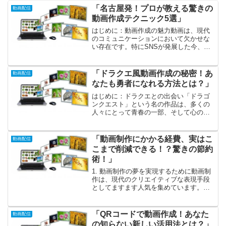
「名古屋発！プロが教える驚きの
動画配信
動画作成テクニック5選」
はじめに：動画作成の魅力動画は、現代
のコミュニケーションにおいて欠かせな
い存在です。特にSNSが発展した今、個
人や企業が自分のアイデアやストーリー
を表現する手段として、動画の重要性は
ますます増しています。名古屋という多
「ドラクエ風動画作成の秘密！あ
動画配信
様な文化が交錯する都市...
なたも勇者になれる方法とは？」
はじめに：ドラクエとの出会い「ドラゴ
ンクエスト」という名の作品は、多くの
人々にとって青春の一部、そして心のど
こかに特別な場所を持つ存在です。初め
て遊んだ瞬間の感動、ドット絵で描かれ
たキャラクターたちとの出会い、シンプ
「動画制作にかかる経費、実はこ
動画配信
ルながらも心に響くストー...
こまで削減できる！？驚きの節約
術！」
1. 動画制作の夢を実現するために動画制
作は、現代のクリエイティブな表現手段
としてますます人気を集めています。ス
マートフォンさえあれば、誰でも簡単に
自分のストーリーを映像化し、世界中に
発信できる時代。あなたもその波に乗っ
「QRコードで動画作成！あなた
動画配信
て、夢の動画制作に挑...
の知らない新しい活用法とは？」