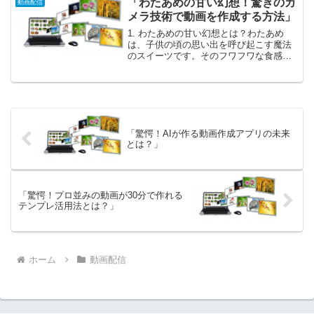
「わたあめの甘い幻想！驚きのカ
動画配信
画編集ソフトとして、多くの...
メラ技術で動画を作成する方法」
1. わたあめの甘い幻想とは？わたあめ
は、子供の頃の思い出を呼び起こす魔法
のスイーツです。そのフワフワな食感
と、口の中で溶ける瞬間は、まるで夢の
ような体験です。お祭りや遊園地で見か
ける姿は、まさに「甘い幻想」と呼ぶに
ふさわしいもの。その輝き...
「驚愕！AIが作る動画作成アプリの未来
とは？」
「驚愕！プロ並みの動画が30分で作れる
テンプレ活用法とは？」
ホーム
動画配信