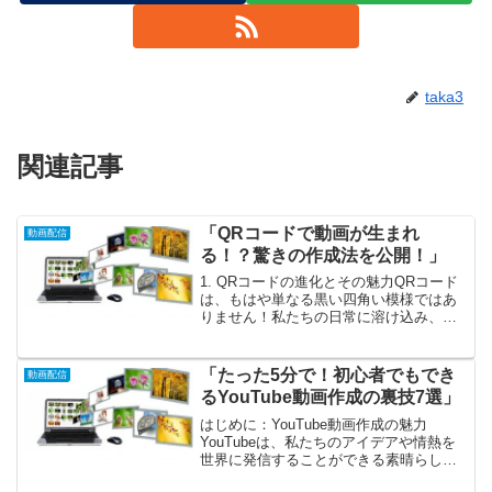
taka3
関連記事
「QRコードで動画が生まれ
動画配信
る！？驚きの作成法を公開！」
1. QRコードの進化とその魅力QRコード
は、もはや単なる黒い四角い模様ではあ
りません！私たちの日常に溶け込み、さ
まざまな形で活用される便利なツールと
して進化を遂げています。スマートフォ
ンの普及とともに、QRコードは情報の受
「たった5分で！初心者でもでき
動画配信
け渡しをスムーズ...
るYouTube動画作成の裏技7選」
はじめに：YouTube動画作成の魅力
YouTubeは、私たちのアイデアや情熱を
世界に発信することができる素晴らしい
プラットフォームです。最近では、誰も