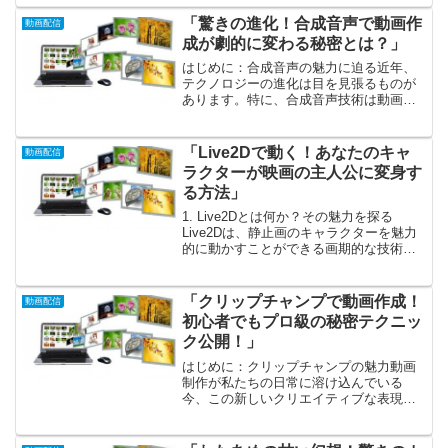
が気軽に自分の趣味やライフスタイルを
シェアできるようになり、まさにクリエ
「驚きの進化！合成音声で動画作
動画配信
イティブな時代が...
成が劇的に変わる秘密とは？」
はじめに：合成音声の魅力に迫る近年、
テクノロジーの進化は目を見張るものが
あります。特に、合成音声技術は動画制
作の現場で革命を起こしています。昔は
プロの声優に頼んで収録することが一般
的でしたが、今や誰でも手軽に使用でき
「Live2Dで動く！あなたのキャ
動画配信
る合成音声が登場し、その...
ラクターが映画の主人公に変身す
る方法」
1. Live2Dとは何か？その魅力を探る
Live2Dは、静止画のキャラクターを魅力
的に動かすことができる画期的な技術で
す。この技術によって、アーティストが
描いたキャラクターが生き生きと動き出
し、まるで彼らの目の前で話しかけてく
「クリップチャンプで動画作成！
動画配信
るかのような...
初心者でもプロ級の秘密テクニッ
ク公開！」
はじめに：クリップチャンプの魅力動画
制作が私たちの日常に溶け込んでいる
今、この新しいクリエイティブな表現方
法を楽しむことができるのは嬉しい限り
です。その中でも「クリップチャンプ」
は、特に初心者にとって手軽で有用な動