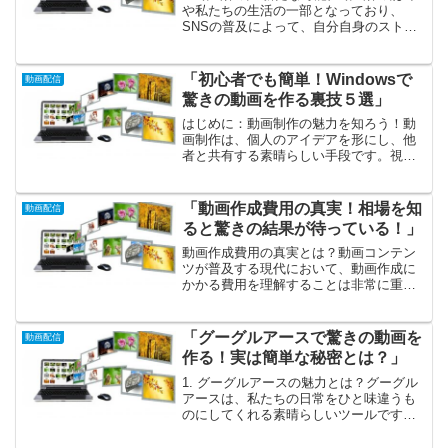
や私たちの生活の一部となっており、
SNSの普及によって、自分自身のストー
リーを気軽に発信できる時代が到来しま
した。しかし、実際に動画を制作すると
なると、機材や編集ソフトの選択に頭を
「初心者でも簡単！Windowsで
動画配信
悩ませることも少なく...
驚きの動画を作る裏技５選」
はじめに：動画制作の魅力を知ろう！動
画制作は、個人のアイデアを形にし、他
者と共有する素晴らしい手段です。視覚
的な表現は、言葉では伝えきれない感情
やストーリーを伝える力を持っていま
す。特に、Windowsを使用する初心者に
「動画作成費用の真実！相場を知
動画配信
とって、動画制作は手...
ると驚きの結果が待っている！」
動画作成費用の真実とは？動画コンテン
ツが普及する現代において、動画作成に
かかる費用を理解することは非常に重要
です。企業や個人がプロモーション動画
やSNS用の短編動画を作成する際、その
コストがどのように設定されているのか
「グーグルアースで驚きの動画を
動画配信
を把握することで、より...
作る！実は簡単な秘密とは？」
1. グーグルアースの魅力とは？グーグル
アースは、私たちの日常をひと味違うも
のにしてくれる素晴らしいツールです。
地球上のどんな場所でも、まるで空を飛
ぶように自由に移動できるその機能は、