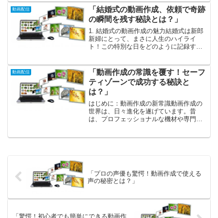
旅行好きや自然愛好家にはたまらない魅
「結婚式の動画作成、依頼で奇跡
動画配信
力です。自宅にいなが...
の瞬間を残す秘訣とは？」
1. 結婚式の動画作成の魅力結婚式は新郎
新婦にとって、まさに人生のハイライ
ト！この特別な日をどのように記録する
かは、未来の思い出をどれほど鮮やかに
残せるかに直結します。動画作成はこの
瞬間を生き生きと捉える最高の手段で
「動画作成の常識を覆す！セーフ
動画配信
す。写真では切り取れない...
ティゾーンで成功する秘訣と
は？」
はじめに：動画作成の新常識動画作成の
世界は、日々進化を遂げています。昔
は、プロフェッショナルな機材や専門的
なスキルが必要とされ、多くの人が挑戦
することをためらっていました。しか
し、今やスマートフォンひとつあれば、
誰でも簡単に動画を作成できる...
「プロの声優も驚愕！動画作成で使える
声の秘密とは？」
「驚愕！初心者でも簡単にできる動画作