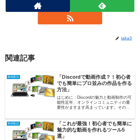
taka3
関連記事
「Discordで動画作成？！初心者
動画配信
でも簡単にプロ並みの作品を作る
方法」
はじめに：Discordの魅力と動画制作の可
能性近年、オンラインコミュニティの重
要性がますます高まっています。その中
でも「Discord」は、ゲームや趣味の仲間
とつながるためのプラットフォームとし
て大人気です。しかし、Discordの可能
「これが最強！初心者でも簡単に
動画配信
性...
魅力的な動画を作れるツール5
選」