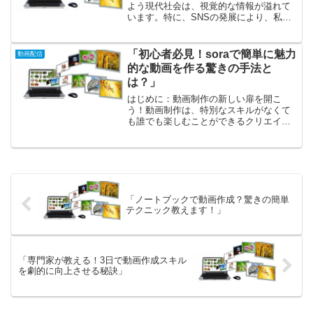
よう現代社会は、視覚的な情報が溢れて
います。特に、SNSの発展により、私た
ちは毎日数え切れないほどの画像や動画
に触れています。しかし、そんな中で、
ただの静止画像が動き出すとしたら、ど
「初心者必見！soraで簡単に魅力
動画配信
れだけワクワクすること...
的な動画を作る驚きの手法と
は？」
はじめに：動画制作の新しい扉を開こ
う！動画制作は、特別なスキルがなくて
も誰でも楽しむことができるクリエイテ
ィブなアクティビティです。特に
「sora」というプラットフォームを利用
することで、自分のアイデアやストーリ
ーを魅力的な映像に変えること...
「ノートブックで動画作成？驚きの簡単
テクニック教えます！」
「専門家が教える！3日で動画作成スキル
を劇的に向上させる秘訣」