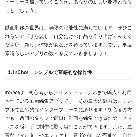
トーリーを描いていくことが、あなたの新しい趣味となる
ことでしょう。
動画制作の世界は、無限の可能性に満ちています。ぜひこ
れらのアプリを試し、自分だけの作品を作り上げてみてく
ださい。新しい体験があなたを待っています。では、早速
素晴らしいアプリの数々を見ていきましょう！
1. InShot：シンプルで直感的な操作性
InShotは、初心者からプロフェッショナルまで幅広く利用
されている動画編集アプリです。その最大の魅力は、シン
プルで直感的なインターフェースにあります！初心者の方
でも、数回のタップで簡単に動画を編集できるため、スト
レスを感じずに制作に取り組むことができます。また、豊
富なフィルターやエフェクト、音楽の追加が可能で、自分