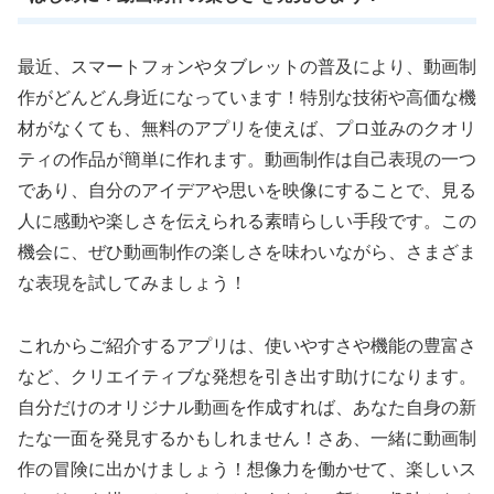
最近、スマートフォンやタブレットの普及により、動画制
作がどんどん身近になっています！特別な技術や高価な機
材がなくても、無料のアプリを使えば、プロ並みのクオリ
ティの作品が簡単に作れます。動画制作は自己表現の一つ
であり、自分のアイデアや思いを映像にすることで、見る
人に感動や楽しさを伝えられる素晴らしい手段です。この
機会に、ぜひ動画制作の楽しさを味わいながら、さまざま
な表現を試してみましょう！
これからご紹介するアプリは、使いやすさや機能の豊富さ
など、クリエイティブな発想を引き出す助けになります。
自分だけのオリジナル動画を作成すれば、あなた自身の新
たな一面を発見するかもしれません！さあ、一緒に動画制
作の冒険に出かけましょう！想像力を働かせて、楽しいス