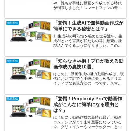
や、誰もが手軽に動画を作成できる時代
が到来しました！スマートフォンの普及
とSNSの盛況により、動画コンテンツは
私たちの日常の一部となりつつありま
す。YouTubeやInstagram、TikTokなどの
「驚愕！生成AIで無料動画作成が
動画配信
プラ...
簡単にできる秘密とは？」
1. 生成AIの可能性を秘めた世界近年、生
成AIという言葉が私たちの耳に頻繁に飛
び込んでくるようになりました。この技
術は、単なるツールを超えて、クリエイ
ティブなプロセスを根本から変える力を
秘めています。特に、動画制作の分野に
「知らなきゃ損！プロが教える動
動画配信
おいては、従来の...
画作成の裏技10選」
はじめに: 動画作成の魅力動画作成は、現
代において誰でも手軽に楽しめるクリエ
イティブな表現方法の一つです。スマー
トフォンやカメラが普及したことで、私
たちは日常の様々な瞬間を録画し、
InstagramやYouTubeなどでシェアするこ
「驚愕！Perplexity Proで動画作
動画配信
とができ...
成がこんなに簡単になる理由と
は？」
はじめに：動画作成の新時代最近、動画
コンテンツがますます重要になっている
今、クリエイターやマーケッターにとっ