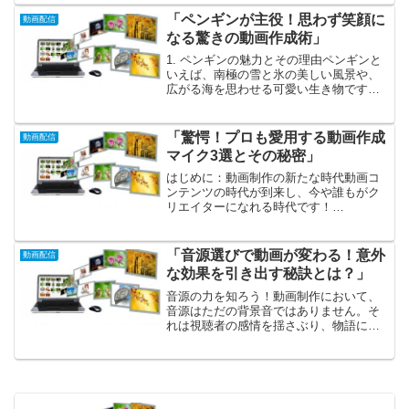
その静止画の中には、まだまだ見逃して
はならない秘められた可能性が眠ってい
「ペンギンが主役！思わず笑顔に
動画配信
ます。実は、静止画から動...
なる驚きの動画作成術」
1. ペンギンの魅力とその理由ペンギンと
いえば、南極の雪と氷の美しい風景や、
広がる海を思わせる可愛い生き物です。
その独特なくねくねした歩き方や、仲間
との楽しそうなコミュニケーションが、
心を掴んで離しません。特に、氷の上を
「驚愕！プロも愛用する動画作成
動画配信
滑って遊ぶ姿や、体を...
マイク3選とその秘密」
はじめに：動画制作の新たな時代動画コ
ンテンツの時代が到来し、今や誰もがク
リエイターになれる時代です！
YouTube、Instagram、TikTokといったプ
ラットフォームは、個人のアイデアや才
能を全世界へ発信できる素晴らしい環境
「音源選びで動画が変わる！意外
動画配信
を提供して...
な効果を引き出す秘訣とは？」
音源の力を知ろう！動画制作において、
音源はただの背景音ではありません。そ
れは視聴者の感情を揺さぶり、物語に深
みを与える重要な要素です。例えば、心
温まるメロディーは視聴者の心をつか
み、明るいリズムはエネルギーを与えて
くれます。逆に、不適切な音...