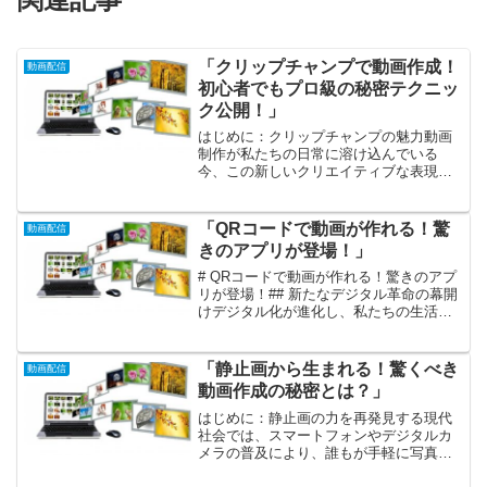
「クリップチャンプで動画作成！
動画配信
初心者でもプロ級の秘密テクニッ
ク公開！」
はじめに：クリップチャンプの魅力動画
制作が私たちの日常に溶け込んでいる
今、この新しいクリエイティブな表現方
法を楽しむことができるのは嬉しい限り
です。その中でも「クリップチャンプ」
は、特に初心者にとって手軽で有用な動
「QRコードで動画が作れる！驚
動画配信
画編集ソフトとして、多くの...
きのアプリが登場！」
# QRコードで動画が作れる！驚きのアプ
リが登場！## 新たなデジタル革命の幕開
けデジタル化が進化し、私たちの生活は
便利で快適になっています。その中でも
特に注目すべきは、「QRコードを使って
動画を作成できるアプリ」の登場です！
「静止画から生まれる！驚くべき
動画配信
一見シンプルな...
動画作成の秘密とは？」
はじめに：静止画の力を再発見する現代
社会では、スマートフォンやデジタルカ
メラの普及により、誰もが手軽に写真を
撮影できるようになりました。しかし、