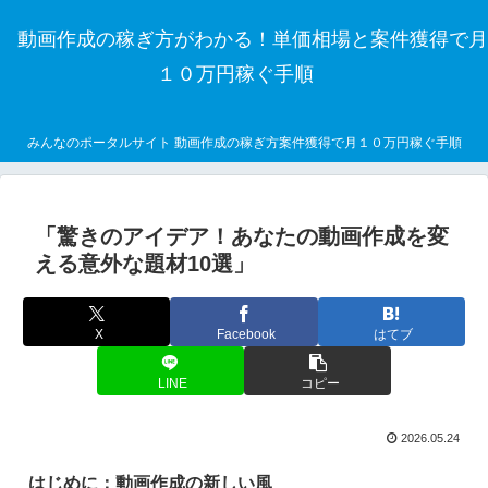
動画作成の稼ぎ方がわかる！単価相場と案件獲得で月
１０万円稼ぐ手順
みんなのポータルサイト 動画作成の稼ぎ方案件獲得で月１０万円稼ぐ手順
「驚きのアイデア！あなたの動画作成を変
える意外な題材10選」
X
Facebook
はてブ
LINE
コピー
2026.05.24
はじめに：動画作成の新しい風