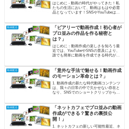
はじめに - 動画の時代がやってきた！私
たちの生活において、動画はもはや必需
品となっています！SNSやYouTubeはも
ちろん、企業のプロモーション活動ま
で、動画コンテンツは本当に多岐にわた
って活用されています。しかし、ただ動
「ピアリーで動画作成！初心者が
動画配信
画を作成するだ...
プロ並みの作品を作る秘密と
は？」
はじめに：動画作成の楽しさを知ろう最
近では、YouTubeやSNSの普及により、
誰でも簡単に動画を作成できる時代が到
来しました。でも、初心者にとって「動
画作成は難しそう」と感じることもある
でしょう。そこで、あなたに朗報です！
「意外な手法で魅せる！動画作成
動画配信
「ピアリー」を使...
のモーション革命とは？」
1. 動画作成の新たな時代動画コンテンツ
は、我々の日常の中で欠かせない存在と
なり、SNSでのショートクリップから
YouTubeの長編動画まで、私たちは毎日
多様な映像に触れています。これまでの
動画制作は、専門的な技術やスキルが必
「ネットカフェでプロ並みの動画
動画配信
要でした。しか...
作成ができる？驚きの裏技公
開！」
1. ネットカフェの新しい可能性最近、ネ