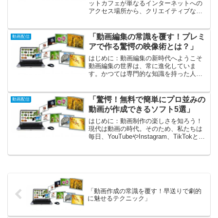
ットカフェが単なるインターネットへの
アクセス場所から、クリエイティブな活
動をサポートする新たな空間へと進化し
ています。特に若者たちにとって、ここ
は仲間と交流するだけでなく、自分のア
「動画編集の常識を覆す！プレミ
動画配信
イデアを形にする場所...
アで作る驚愕の映像術とは？」
はじめに：動画編集の新時代へようこそ
動画編集の世界は、常に進化していま
す。かつては専門的な知識を持った人々
の特権だったこの分野も、今では誰でも
手軽にアクセスできるようになってきま
した。技術の進化や多様なツールの登場
「驚愕！無料で簡単にプロ並みの
動画配信
により、私たちは新たな映像...
動画が作成できるソフト5選」
はじめに：動画制作の楽しさを知ろう！
現代は動画の時代。そのため、私たちは
毎日、YouTubeやInstagram、TikTokとい
ったプラットフォームでさまざまな動画
を目にしています。視覚的な表現は、私
たちの心をつかみ、感情を揺さぶる力を
持...
「動画作成の常識を覆す！早送りで劇的
に魅せるテクニック」