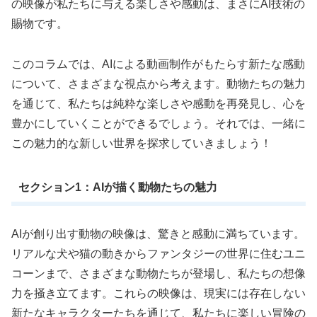
の映像が私たちに与える楽しさや感動は、まさにAI技術の
賜物です。
このコラムでは、AIによる動画制作がもたらす新たな感動
について、さまざまな視点から考えます。動物たちの魅力
を通じて、私たちは純粋な楽しさや感動を再発見し、心を
豊かにしていくことができるでしょう。それでは、一緒に
この魅力的な新しい世界を探求していきましょう！
セクション1：AIが描く動物たちの魅力
AIが創り出す動物の映像は、驚きと感動に満ちています。
リアルな犬や猫の動きからファンタジーの世界に住むユニ
コーンまで、さまざまな動物たちが登場し、私たちの想像
力を掻き立てます。これらの映像は、現実には存在しない
新たなキャラクターたちを通じて、私たちに楽しい冒険の