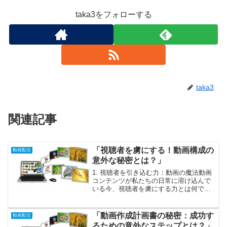
taka3をフォローする
taka3
関連記事
「視聴者を虜にする！動画構成の
動画配信
意外な秘密とは？」
1. 視聴者を引き込む力：動画の魔法動画
コンテンツが私たちの日常に溶け込んで
いる今、視聴者を虜にする力とは何でし
ょうか？それはまるで魔法のように、私
たちの心を掴む瞬間の積み重ねから生ま
れます。視聴者は、ただ情報を得るため
「動画作成計画書の秘密：成功す
動画配信
に動画を観るのではな...
るための意外なステップとは？」