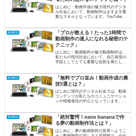
はじめに：動画作成の魅力現代のデジタ
ル社会において、動画制作はますます重
要なスキルとなっています。YouTubeや
TikTok、Instagramなどのプラットフォー
ムが普及し、誰もが自分の物語を視覚的
に語るチャンスを持っています。この機
「プロが教える！たった1時間で
動画配信
会...
動画制作の達人になれる秘密のテ
クニック」
はじめに：動画制作の魅力動画制作は、
私たちの現代社会において、自己表現の
手段としてとても重要な役割を果たして
います。SNSやYouTubeなどのプラット
フォームを通じて、多くの人が自分の考
えやアイデアを視覚的に伝えられるよう
「無料でプロ並み！動画作成の裏
動画配信
になりました。し...
技5選とは？」
はじめに現代のデジタル社会では、動画
コンテンツが私たちのコミュニケーショ
ンや情報発信の中心となっています。
YouTubeやInstagram、TikTokなどのプラ
ットフォームが普及する中、誰もが簡単
に動画を作成し、シェアできる時代にな
「絶対驚愕！nano bananaで作
動画配信
りま...
る夢の動画制作法とは？」
はじめに：夢の動画制作の世界へようこ
そ！動画制作の楽しさと可能性は、今や