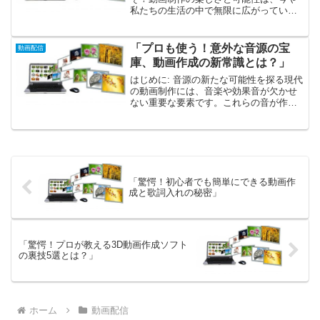
私たちの生活の中で無限に広がっていま
す！ SNSやYouTubeの普及により、かつ
ては特別な技術を持つ人だけが手に入れ
ることができたクリエイティブな表現の
「プロも使う！意外な音源の宝
動画配信
場が、誰にでも...
庫、動画作成の新常識とは？」
はじめに: 音源の新たな可能性を探る現代
の動画制作には、音楽や効果音が欠かせ
ない重要な要素です。これらの音が作品
のクオリティを大きく左右することは、
もはや常識となっています。しかし、多
くのプロクリエイターたちが置き去りに
している「宝庫」こそ...
「驚愕！初心者でも簡単にできる動画作
成と歌詞入れの秘密」
「驚愕！プロが教える3D動画作成ソフト
の裏技5選とは？」
ホーム
動画配信