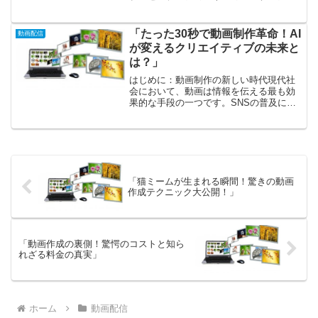
ンのスタイルも大きく変わってきまし
た。そんな中で、Googleスライドはシン
プルでありながら強力なツールとして多
「たった30秒で動画制作革命！AI
動画配信
くの人々に愛用...
が変えるクリエイティブの未来と
は？」
はじめに：動画制作の新しい時代現代社
会において、動画は情報を伝える最も効
果的な手段の一つです。SNSの普及によ
り、誰もが気軽に動画を共有し、意見や
感情を表現できるようになりました。し
かし、動画制作には時間と労力がかか
り、多くの人がそのハード...
「猫ミームが生まれる瞬間！驚きの動画
作成テクニック大公開！」
「動画作成の裏側！驚愕のコストと知ら
れざる料金の真実」
ホーム
動画配信