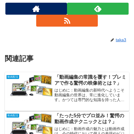
taka3
関連記事
「動画編集の常識を覆す！プレミ
動画配信
アで作る驚愕の映像術とは？」
はじめに：動画編集の新時代へようこそ
動画編集の世界は、常に進化していま
す。かつては専門的な知識を持った人々
の特権だったこの分野も、今では誰でも
手軽にアクセスできるようになってきま
した。技術の進化や多様なツールの登場
「たった5分でプロ並み！驚愕の
動画配信
により、私たちは新たな映像...
動画作成テクニックとは？」
はじめに：動画作成の魅力とは動画作成
は、今の時代において個人の表現やビジ