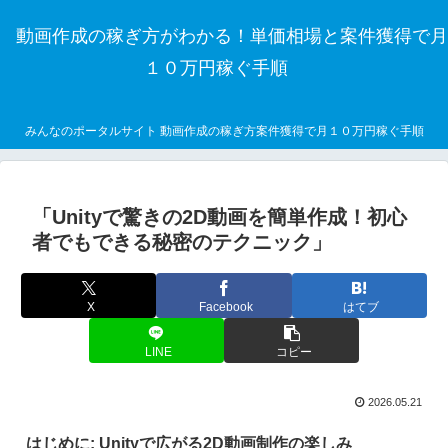
動画作成の稼ぎ方がわかる！単価相場と案件獲得で月
１０万円稼ぐ手順
みんなのポータルサイト 動画作成の稼ぎ方案件獲得で月１０万円稼ぐ手順
「Unityで驚きの2D動画を簡単作成！初心
者でもできる秘密のテクニック」
X
Facebook
はてブ
LINE
コピー
2026.05.21
はじめに: Unityで広がる2D動画制作の楽しみ