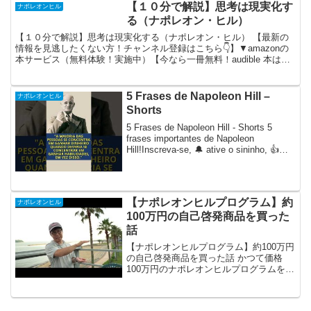
【１０分で解説】思考は現実化す
ナポレオンヒル
る（ナポレオン・ヒル）
【１０分で解説】思考は現実化する（ナポレオン・ヒル） 【最新の
情報を見逃したくない方！チャンネル登録はこちら👇】▼amazonの
本サービス（無料体験！実施中）【今なら一冊無料！audible 本は、
聴こう】【電子書籍 Kindle 本が読み...
5 Frases de Napoleon Hill –
ナポレオンヒル
Shorts
5 Frases de Napoleon Hill - Shorts 5
frases importantes de Napoleon
Hill!Inscreva-se, 🔔 ative o sininho, 👍
curta, compar...
【ナポレオンヒルプログラム】約
ナポレオンヒル
100万円の自己啓発商品を買った
話
【ナポレオンヒルプログラム】約100万円
の自己啓発商品を買った話 かつて価格
100万円のナポレオンヒルプログラムを買
ってしまった話です。よくこの手の話に
引っ掛かってますね(^_^;)