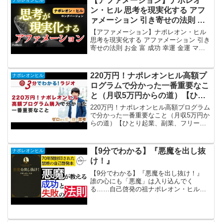
【アファメーション】ナポレオ
ン・ヒル 思考を現実化する アフ
ァメーション 引き寄せの法則 お
金 富 成功 幸運 金運 マインドフ
【アファメーション】ナポレオン・ヒル
ルネス瞑想ガイド
思考を現実化する アファメーション 引き
寄せの法則 お金 富 成功 幸運 金運 マイ
ンドフルネス瞑想ガイド この動画は、引
き寄せの法則と成功哲学の大家である、
ナポレオン・ヒル博士の思想が凝縮さ
220万円！ナポレオンヒル高額プ
ナポレオンヒル
れ...
ログラムで分かった一番重要なこ
と（月収5万円からの道）【ひと
り起業、副業、フリーランスで稼
220万円！ナポレオンヒル高額プログラム
ぐ思考】No.199
で分かった一番重要なこと（月収5万円か
らの道）【ひとり起業、副業、フリーラ
ンスで稼ぐ思考】No.199 ▼チャンネル登
録はこちら😌あなたも自己投資をされ
て、何らかの学びをされていると思いま
【9分でわかる】『悪魔を出し抜
ナポレオンヒル
す。僕が自己...
け！』
【9分でわかる】『悪魔を出し抜け！』
誰の心にも「悪魔」は入り込んでく
る……自己啓発の祖ナポレオン・ヒルが
書いた本書は、その過激な内容により70
年間も出版されなかった。ついに明かさ
れた「成功と失敗の法則」は、「習慣」
こそ人生を変える力だと教...