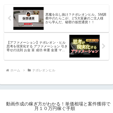
悪魔を出し抜け？ナポレオンヒル。SM調
教中のたらこが、どS大富豪のご主人様
から学んだ、秘密の仮想通貨！！
【アファメーション】ナポレオン・ヒル
思考を現実化する アファメーション 引き
寄せの法則 お金 富 成功 幸運 金運 マイ
ンドフルネス瞑想ガイド
ホーム
ナポレオンヒル
動画作成の稼ぎ方がわかる！単価相場と案件獲得で
月１０万円稼ぐ手順