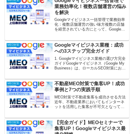
Googleマイビジネス一括管理で
MEO対策
信戦略、効...
業務効率化！複数店舗運営の悩み
を解決
Googleマイビジネス一括管理で業務効率
化：複数店舗運営の強い味方複数の店舗
を経営されている方にとって、Googleマ
イビジネスの情報を個別に管理するのは
非常に大変な作業です。しかし、Google
マイビジネス一括管理ツールを活用すれ
Googleマイビジネス業種：成功
MEO対策
ば、そ...
への3ステップ完全ガイド
1. Googleマイビジネス業種の選び方完全
ガイドGoogleマイビジネス（Google My
Business）は、ローカルSEO対策におい
て欠かせないツールです。しかし、その
登録にあたって最も重要な要素の一つが
「業種」の選択です。適切...
不動産MEO対策で集客UP！成功
MEO対策
事例と7つの実践手順
MEO対策で不動産集客を成功させる方法
近年、不動産業界においてもインターネ
ットを活用した集客が不可欠となってい
ます。その中で、特に重要視されている
のが「MEO対策」です。MEO対策とは、
Googleマップなどの検索結果で上位表示
【完全ガイド】MEOセミナーで
MEO対策
されるための...
集客UP！Googleマイビジネス最