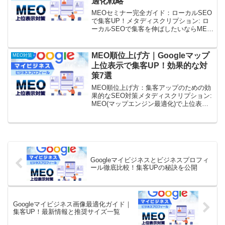
適化戦略
MEOセミナー完全ガイド：ローカルSEO
で集客UP！メタディスクリプション: ロ
ーカルSEOで集客を伸ばしたいならMEO
対策が必須！MEOとは何か、具体的な対
策、成功事例、そして効果的なMEOセミ
ナーの選び方まで徹底解説。このガイド
MEO順位上げ方｜Googleマップ
MEO対策
で、あな...
上位表示で集客UP！効果的な対
策7選
MEO順位上げ方：集客アップのための効
果的なSEO対策メタディスクリプション:
MEO(マップエンジン最適化)で上位表示
を目指して集客をアップさせたい方必
見！ローカルSEO対策の基礎から具体的
な施策、効果的なキーワード選定まで、
SEOのプロ...
Googleマイビジネスとビジネスプロフィ
ール徹底比較！集客UPの秘訣を公開
Googleマイビジネス画像最適化ガイド｜
集客UP！最新情報と推奨サイズ一覧