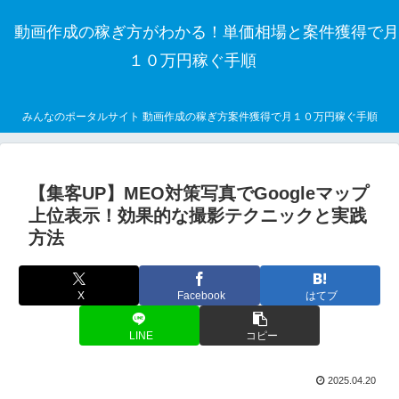
動画作成の稼ぎ方がわかる！単価相場と案件獲得で月
１０万円稼ぐ手順
みんなのポータルサイト 動画作成の稼ぎ方案件獲得で月１０万円稼ぐ手順
【集客UP】MEO対策写真でGoogleマップ
上位表示！効果的な撮影テクニックと実践
方法
X
Facebook
はてブ
LINE
コピー
2025.04.20