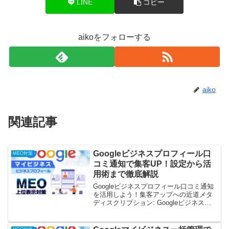
LINE
コピー
aikoをフォローする
aiko
関連記事
Googleビジネスプロフィール口
MEO対策
コミ通知で集客UP！設定から活
用術まで徹底解説
Googleビジネスプロフィール口コミ通知
を活用しよう！集客アップへの近道メタ
ディスクリプション: Googleビジネスプ
ロフィールの口コミ通知機能を最大限に
活用して、顧客満足度向上と集客アップ
を実現する方法を解説。設定方法から返