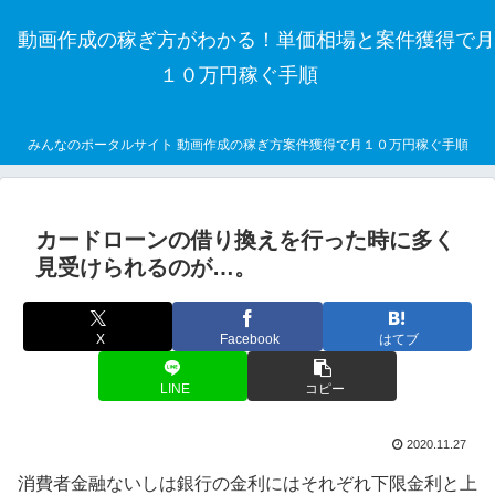
動画作成の稼ぎ方がわかる！単価相場と案件獲得で月
１０万円稼ぐ手順
みんなのポータルサイト 動画作成の稼ぎ方案件獲得で月１０万円稼ぐ手順
カードローンの借り換えを行った時に多く
見受けられるのが…。
X
Facebook
はてブ
LINE
コピー
2020.11.27
消費者金融ないしは銀行の金利にはそれぞれ下限金利と上