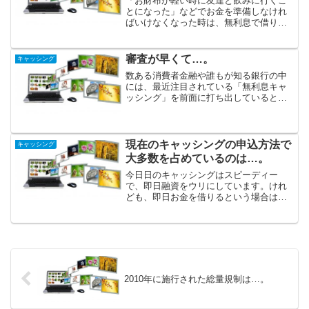
「お財布が軽い時に友達と飲みに行くこ
とになった」などでお金を準備しなけれ
ばいけなくなった時は、無利息で借り入
れが可能な銀行や消費者金融が存在して
いますので、そういったところを利用す
る方がお得だと考えます。消費者金融や
審査が早くて…。
キャッシング
銀行のキャッシングの中に...
数ある消費者金融や誰もが知る銀行の中
には、最近注目されている「無利息キャ
ッシング」を前面に打ち出しているとこ
ろが見受けられます。この画期的なサー
ビスで借り入れをしても、所定の期限が
過ぎるまでは金利がかかりません。消費
者金融をランキングにして...
現在のキャッシングの申込方法で
キャッシング
大多数を占めているのは…。
今日日のキャッシングはスピーディー
で、即日融資をウリにしています。けれ
ども、即日お金を借りるという場合は、
「Webサイトからの申し込み」など、一
定の条件がありますので、しっかり確か
めておきましょう。おまとめローンを申
し込む意義は、高金利のキ...
2010年に施行された総量規制は…。