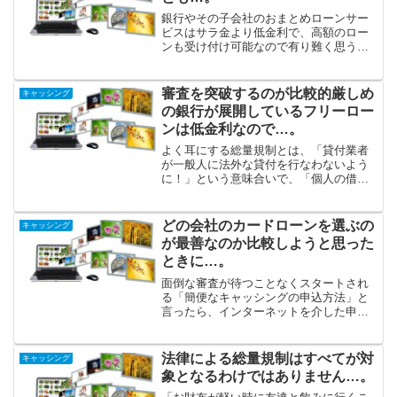
銀行やその子会社のおまとめローンサー
ビスはサラ金より低金利で、高額のロー
ンも受け付け可能なので有り難く思うの
ですが、審査のハードルが高く日数もか
かる点が不満なところです。キャッシン
グ関連でよく聞く総量規制とは、「貸金
審査を突破するのが比較的厳しめ
キャッシング
業者が個人に法外な貸付を...
の銀行が展開しているフリーロー
ンは低金利なので…。
よく耳にする総量規制とは、「貸付業者
が一般人に法外な貸付を行なわないよう
に！」という意味合いで、「個人の借り
入れ合計額が年収の3分の1を超過しては
ならない」というように制限した法令で
す。審査を突破するのが比較的厳しめの
どの会社のカードローンを選ぶの
キャッシング
銀行が展開しているフリ...
が最善なのか比較しようと思った
ときに…。
面倒な審査が待つことなくスタートされ
る「簡便なキャッシングの申込方法」と
言ったら、インターネットを介した申込
です。身分を証明するための書類もネッ
ト通信を使用して即座に送信できるの
で、申込完了とともに審査が開始されま
法律による総量規制はすべてが対
キャッシング
す。現代では、キャッシング...
象となるわけではありません…。