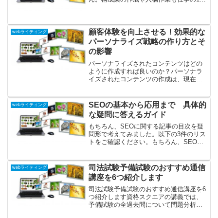
メディアファイルには、撮影日時
に数えられます。記事を書く以外のWeb
ライターの仕事を確認しましょう。web
や解像度、作成者などの情報が埋
ライターの仕事をしていると、日本語の
め込まれており、これらもメタデ
表現にも磨きが...
顧客体験を向上させる！効果的な
webライティング
ータとして生成されます。 メタ
パーソナライズ戦略の作り方とそ
データはさまざまな利用方法があ
の影響
ります。まず、データの検索や整
パーソナライズされたコンテンツはどの
理に利用されます。例えば、フォ
ように作成すれば良いのか？パーソナラ
トアルバムで画像を整理する際に
イズされたコンテンツの作成は、現在の
は、画像の撮影日時や場所などの
デジタルマーケティングやサービス提供
情報を利用して、特定の条件に合
において重要な戦略の一つです。個々の
消費者のニーズや興味に基づいてコンテ
致する画像を探すことができま
SEOの基本から応用まで 具体的
webライティング
ンツをカスタマイズするこ...
す。また、データの可視化や分析
な疑問に答えるガイド
においてもメタデータは重要な役
もちろん、SEOに関する記事の目次を疑
割を果たします。データの特性や
問形で考えてみました。以下の3件のリス
トをご確認ください。もちろん、SEOに
統計情報などを基に分析を行うこ
関する記事の目次を疑問形で構成するの
とで、意味のある結果を得ること
は素晴らしいアイディアです。疑問形は
ができます。 [人間]:「データを整
読者の関心を引きつけやすく、記事の内
司法試験予備試験のおすすめ通信
webライティング
理するための重要な情報―メタデ
容を解説する手助け...
講座を6つ紹介します
ータ」
司法試験予備試験のおすすめ通信講座を6
つ紹介します資格スクエアの講義では、
予備試験の全過去問について問題分析・
条文抽出・答案構成という3つの段階ごと