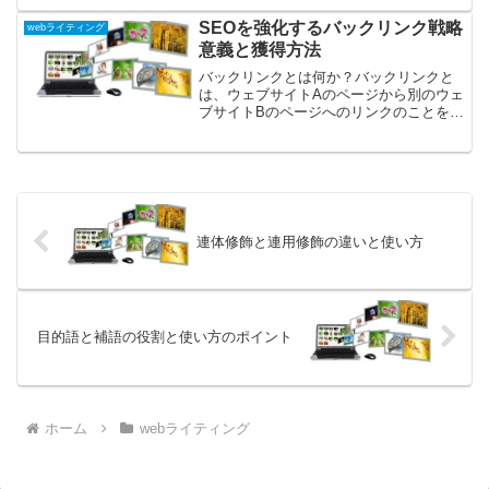
に、高野講師による丁寧な解説を受けら
れます。秋から始めて1.5年の学習期間で
SEOを強化するバックリンク戦略
webライティング
予備試験または法...
意義と獲得方法
バックリンクとは何か？バックリンクと
は、ウェブサイトAのページから別のウェ
ブサイトBのページへのリンクのことを指
します。これはSEO（検索エンジン最適
化）の重要な要素の一つであり、検索エ
ンジンのランキングアルゴリズムに大き
な影響を与える要因...
連体修飾と連用修飾の違いと使い方
目的語と補語の役割と使い方のポイント
ホーム
webライティング