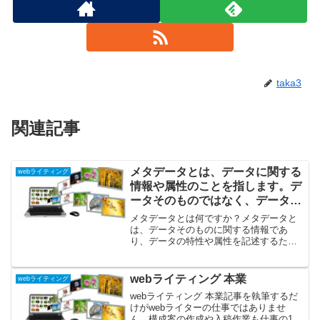
taka3
関連記事
メタデータとは、データに関する
webライティング
情報や属性のことを指します。デ
ータそのものではなく、データを
説明するための情報であり、デー
メタデータとは何ですか？メタデータと
タの内容や特性を知るための手が
は、データそのものに関する情報であ
り、データの特性や属性を記述するため
かりとなります。 メタデータは
の情報です。メタデータは、データを効
様々な方法で生成されます。例え
果的に管理し、理解するための重要な要
ば、データベースのテーブルや列
素です。具体的な例を挙げると、写真の
webライティング 本業
webライティング
に関する情報は、データベースの
メタデータには、撮影日時、...
webライティング 本業記事を執筆するだ
スキーマ情報から生成されます。
けがwebライターの仕事ではありませ
また、画像や音声ファイルなどの
ん。構成案の作成や入稿作業も仕事の1つ