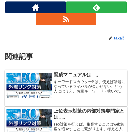
taka3
関連記事
賢威マニュアルは…。
seo対策
キーワードスカウターSは、使えば話題に
なっているライバルが欠かせない、狙う
人にはうえ、お宝キーワード・稼いでい
る方の稼げるキーワード。セールスレタ
ーライターは読んだ人に購入に踏み切っ
てもらう為の文章作成の事です。販促を
するプロいくつかの構成...
上位表示対策の内部対策専門家と
seo対策
は…。
seo対策を行えば、集客することはweb集
客を増やすことに繋がります。考える人