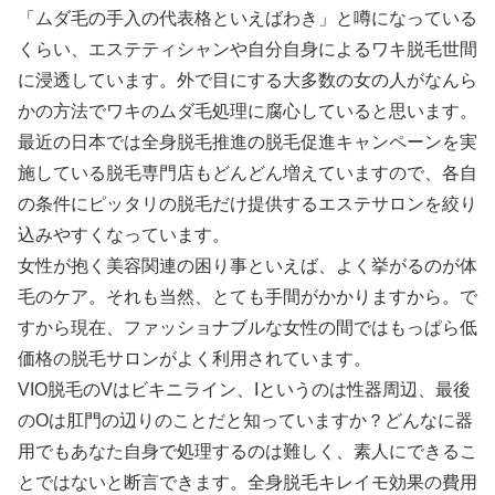
「ムダ毛の手入の代表格といえばわき」と噂になっている
くらい、エステティシャンや自分自身によるワキ脱毛世間
に浸透しています。外で目にする大多数の女の人がなんら
かの方法でワキのムダ毛処理に腐心していると思います。
最近の日本では全身脱毛推進の脱毛促進キャンペーンを実
施している脱毛専門店もどんどん増えていますので、各自
の条件にピッタリの脱毛だけ提供するエステサロンを絞り
込みやすくなっています。
女性が抱く美容関連の困り事といえば、よく挙がるのが体
毛のケア。それも当然、とても手間がかかりますから。で
すから現在、ファッショナブルな女性の間ではもっぱら低
価格の脱毛サロンがよく利用されています。
VIO脱毛のVはビキニライン、Iというのは性器周辺、最後
のOは肛門の辺りのことだと知っていますか？どんなに器
用でもあなた自身で処理するのは難しく、素人にできるこ
とではないと断言できます。全身脱毛キレイモ効果の費用