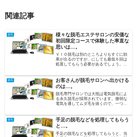
関連記事
様々な脱毛エステサロンの安価な
脱毛
初回限定コースで体験した率直な
思いは…。
ＶＩＯ脱毛は別のところよりもすぐに効
果が出るのですが、にしても最低６回は
処置してもらう必要があるでしょう。自
分は３回目ぐらいで毛深くなくなってき
たように嬉しくなりましたが、「ツルツ
ル肌完成！」だという手応えはまだあり
お客さんが脱毛サロンへ出かける
脱毛
ません。脱毛専門サロンで...
のは…。
脱毛専門サロンでは大抵は電気脱毛によ
る永久脱毛が採用されています。微弱な
電気を通してムダ毛を抜くので、一つ一
つ、皮膚にいきなり強い負担をかけるこ
となく永久脱毛の処理を行います。体の
パーツにおいて、VIO脱毛は非常に関心
手足の脱毛などを処理してもらう
脱毛
が高い部分で、Ｖライン...
と…。
手足の脱毛などを処理してもらうと、当