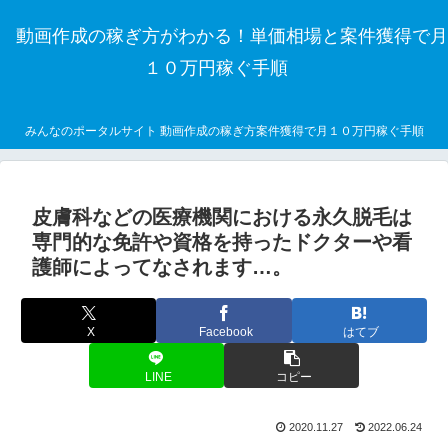
動画作成の稼ぎ方がわかる！単価相場と案件獲得で月
１０万円稼ぐ手順
みんなのポータルサイト 動画作成の稼ぎ方案件獲得で月１０万円稼ぐ手順
皮膚科などの医療機関における永久脱毛は
専門的な免許や資格を持ったドクターや看
護師によってなされます…。
X
Facebook
はてブ
LINE
コピー
2020.11.27
2022.06.24