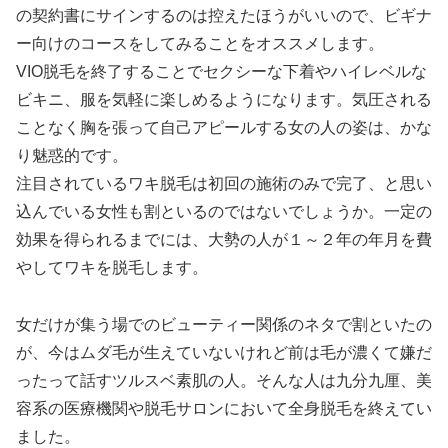
の契約書にサインするのは控えたほうがいいので、ビギナ
ー向けのコースをしてみることをオススメします。
VIO脱毛を終了することでセクシーな下着やハイレベルな
ビキニ、服を気軽に楽しめるようになります。気圧される
ことなく胸を張って自己アピールする女の人の姿は、かな
り魅惑的です。
注目されているワキ脱毛は初回の施術のみで完了、と思い
込んでいる女性も割といるのではないでしょうか。一定の
効果を得られるまでには、大勢の人が１～２年の年月を費
やしてワキを脱毛します。
女だけが集う場でのビューティー関係のネタで割といたの
が、今はムダ毛が生えていないけれど前は毛が濃くて嫌だ
ったって話すツルスベ素肌の人。そんな人は九分九厘、美
容系の医療機関や脱毛サロンにおいて全身脱毛を終えてい
ました。