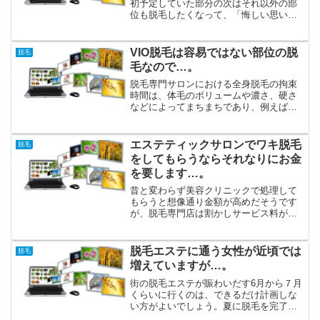
初予定していた部分の次はそれ以外の部
位も脱毛したくなって、「悔しい思いを
するくらいなら、初めから割引率の高い
全身脱毛プランを選べばよかった」と落
胆しかねません。ワキ脱毛はビックリす
VIO脱毛は容易ではない部位の脱
脱毛
るくらい低料金でしてもら...
毛なので…。
脱毛専門サロンにおける全身脱毛の拘束
時間は、体毛のボリュームや濃さ、硬さ
などによってまちまちであり、例えば剛
毛と呼ばれるような硬くて黒いムダ毛の
タイプでは、１回の施術の時間も長めに
なる傾向が見られます。有料ではないカ
エステティックサロンでワキ脱毛
脱毛
ウンセリングできっちりと...
をしてもらうならそれなりにお金
を要します…。
昔と変わらず美容クリニックで処理して
もらうと想像通り金額が高めだそうです
が、脱毛専門店は割かしサービス料が懐
に優しくなったのだそうです。そんな安
価なサロンの中でもズバ抜けて安いのが
全身脱毛しか扱わない専門サロンです。
脱毛エステに通う女性が近頃では
脱毛
全身脱毛をしてあるか否か...
増えていますが…。
街の脱毛エステが賑わいだす6月から７月
くらいに行くのは、できるだけ計画しな
い方がよいでしょう。夏に脱毛を完了さ
せたいなら前年の９月や１０月くらいか