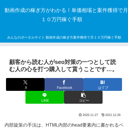
動画作成の稼ぎ方がわかる！単価相場と案件獲得で月
１０万円稼ぐ手順
みんなのポータルサイト 動画作成の稼ぎ方案件獲得で月１０万円稼ぐ手順
顧客から読む人がseo対策の一つとして読
む人の心を打つ購入して貰うことです…。
X
Facebook
はてブ
LINE
コピー
2020.11.27
2021.12.26
内部旋策の手法は、HTML内部のhead要素内に書かれるペ