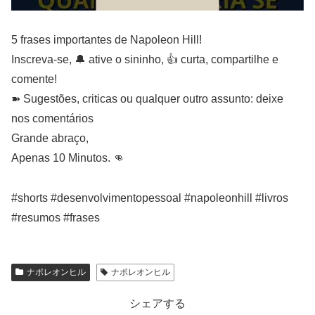
5 frases importantes de Napoleon Hill!
Inscreva-se, 🔔 ative o sininho, 👍 curta, compartilhe e
comente!
➽ Sugestões, criticas ou qualquer outro assunto: deixe
nos comentários
Grande abraço,
Apenas 10 Minutos. 👊
#shorts #desenvolvimentopessoal #napoleonhill #livros
#resumos #frases
ナポレオンヒル
ナポレオンヒル
シェアする