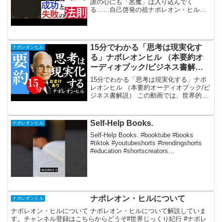
誰の心にも「悪魔」は入り込んでく
る……自己啓発の祖ナポレオン・ヒルが
書いた本書は、その過激な内容により70
年間も出版されなかった。ついに明かさ
れた「成功と失敗の法則」は、「習慣」
こそ人生を変える力だと教...
15分でわかる「思考は現実化す
ナポレオンヒル
る」ナポレオンヒル （本要約オ
ーディオブック/ビジネス書解
説）
15分でわかる「思考は現実化する」ナポ
レオンヒル （本要約オーディオブック/ビ
ジネス書解説） この動画では、世界的ベ
ストセラー本「思考は現実化する」を約
15分でまとめた動画です！鉄鋼王アンド
リュー・カーネギーから依頼を受けナポ
Self-Help Books.
ナポレオンヒル
レオン・ヒルが...
Self-Help Books. #booktube #books
#tiktok #youtubeshorts #trendingshorts
#education #shortscreators
#shortscommunity #li...
ナポレオン・ヒルについて
ナポレオンヒル
ナポレオン・ヒルについて ナポレオン・ヒルについて解説していま
す。チャンネル登録はこちらからどうぞ#世界じっくり紀行 #ナポレ