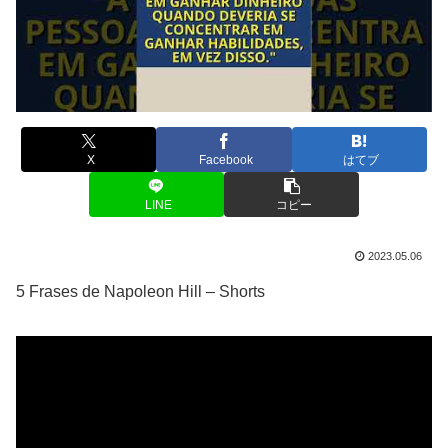
X
Facebook
はてブ
LINE
コピー
2023.05.06
5 Frases de Napoleon Hill – Shorts