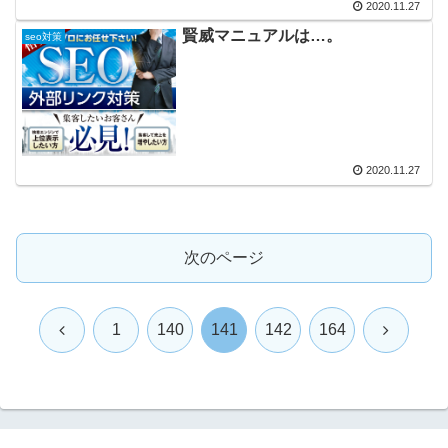
2020.11.27
賢威マニュアルは…。
seo対策
2020.11.27
次のページ
前
次
1
140
141
142
164
へ
へ