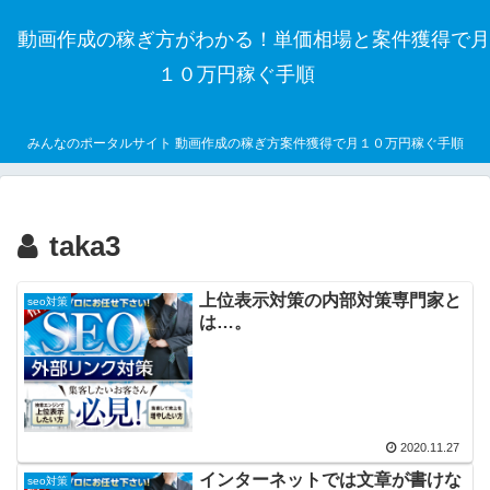
動画作成の稼ぎ方がわかる！単価相場と案件獲得で月
１０万円稼ぐ手順
みんなのポータルサイト 動画作成の稼ぎ方案件獲得で月１０万円稼ぐ手順
taka3
上位表示対策の内部対策専門家と
seo対策
は…。
2020.11.27
インターネットでは文章が書けな
seo対策