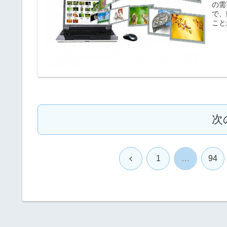
の需
で、
こと
次
前
1
…
94
へ