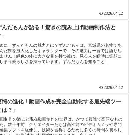
2026.04.12
ずんだもんが語る！驚きの読み上げ動画制作法と
？」
めに：ずんだもんの魅力とは？ずんだもんは、宮城県の名物であ
んだ餅を擬人化したキャラクターで、その魅力は一言では語り尽
ません！緑色の体に大きな目を持つ彼は、見る人を瞬時に笑顔に
しまう愛らしさを持っています。ずんだもんを知ること...
2026.04.12
驚愕の進化！動画作成を完全自動化する最先端ツー
とは？」
 動画制作の過去と現在動画制作の世界は、かつて複雑で高額なもの
た。数十年前、クリエイターたちは高性能のビデオカメラや専門
編集ソフトを駆使し、技術を習得するために多くの時間を費やし