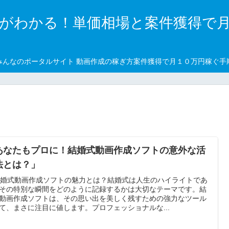
がわかる！単価相場と案件獲得で
みんなのポータルサイト 動画作成の稼ぎ方案件獲得で月１０万円稼ぐ手
あなたもプロに！結婚式動画作成ソフトの意外な活
法とは？」
 結婚式動画作成ソフトの魅力とは？結婚式は人生のハイライトであ
その特別な瞬間をどのように記録するかは大切なテーマです。結
動画作成ソフトは、その思い出を美しく残すための強力なツール
て、まさに注目に値します。プロフェッショナルな...