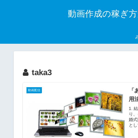
動画作成の稼ぎ方
taka3
「
動画配信
用
1.
り、
婚式
とし