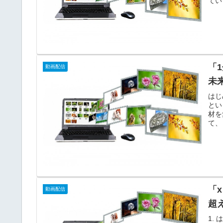
てい
「
動画配信
未
はじ
とい
材を
て、
「
動画配信
超
1.