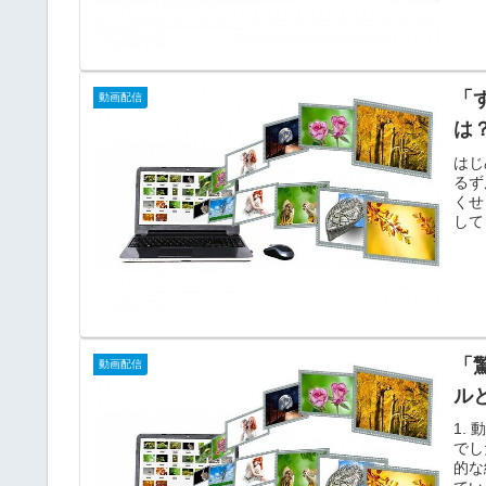
「
動画配信
は
はじ
るず
くせ
して
「
動画配信
ル
1.
でし
的な