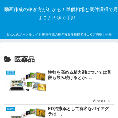
動画作成の稼ぎ方がわかる！単価相場と案件獲得で月
１０万円稼ぐ手順
みんなのポータルサイト 動画作成の稼ぎ方案件獲得で月１０万円稼ぐ手順
医薬品
性欲を高める精力剤については普
医薬品
段も飲み続けるとか…。
2020.11.27
ED治療薬として有名なバイアグ
医薬品
ラは…。