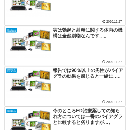
2020.11.27
実は勃起と射精に関する体内の機
医薬品
構は全然別物なんです…。
2020.11.27
報告では90％以上の男性がバイア
医薬品
グラの効果を感じると一緒に…。
2020.11.27
今のところED治療薬しての知ら
医薬品
れ方については一番のバイアグラ
と比較すると劣りますが…。