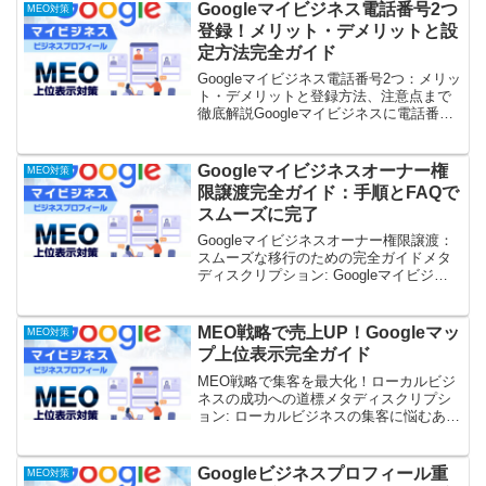
ます。位置情報共有、オフラインマップ
Googleマイビジネス電話番号2つ
MEO対策
活用、Googleマイ...
登録！メリット・デメリットと設
定方法完全ガイド
Googleマイビジネス電話番号2つ：メリッ
ト・デメリットと登録方法、注意点まで
徹底解説Googleマイビジネスに電話番号
を2つ登録することは可能でしょうか？
そして、そうすることでどのようなメリ
ット・デメリットがあるのでしょうか？
Googleマイビジネスオーナー権
MEO対策
この記事...
限譲渡完全ガイド：手順とFAQで
スムーズに完了
Googleマイビジネスオーナー権限譲渡：
スムーズな移行のための完全ガイドメタ
ディスクリプション: Googleマイビジネ
スのオーナー権限譲渡で困っていません
か？本記事では、譲渡の基礎知識から手
順、よくある質問までを網羅。スムーズ
MEO戦略で売上UP！Googleマッ
MEO対策
な権限移行...
プ上位表示完全ガイド
MEO戦略で集客を最大化！ローカルビジ
ネスの成功への道標メタディスクリプシ
ョン: ローカルビジネスの集客に悩むあな
たへ。MEO戦略とは何か、その重要性、
具体的な実行方法、成功事例まで徹底解
説！Googleビジネスプロフィール最適化
Googleビジネスプロフィール重
MEO対策
から口コミ...