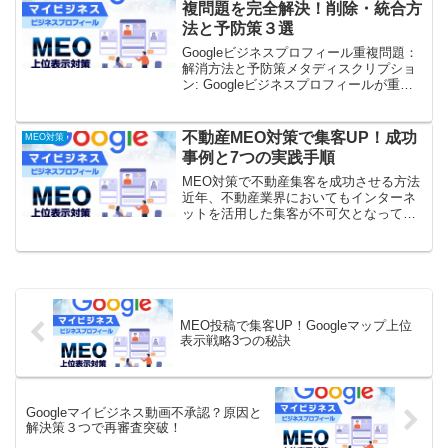
複問題を完全解決！削除・統合方
法と予防策３選
Googleビジネスプロフィール重複問題：
解消方法と予防策メタディスクリプショ
ン: Googleビジネスプロフィールが重複
して表示される問題に悩んでいません
か？この記事では、重複リスティングの
原因、悪影響、解消方法、そして予防策
不動産MEO対策で集客UP！成功
MEO対策
を詳しく解説...
事例と7つの実践手順
MEO対策で不動産集客を成功させる方法
近年、不動産業界においてもインターネ
ットを活用した集客が不可欠となってい
ます。その中で、特に重要視されている
のが「MEO対策」です。MEO対策とは、
Googleマップなどの検索結果で上位表示
されるための...
MEO投稿で集客UP！Googleマップ上位
表示戦略3つの秘訣
Googleマイビジネス動画不承認？原因と
解決策３つで再審査突破！