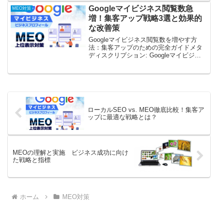
チを拡大する強力なツールとして、
Googleマイビジネス閲覧数急
MEO対策
Google...
増！集客アップ戦略3選と効果的
な改善策
Googleマイビジネス閲覧数を増やす方
法：集客アップのための完全ガイドメタ
ディスクリプション: Googleマイビジネ
スの閲覧数を増やし、集客をアップした
いですか？この記事では、閲覧数の重要
性から具体的な改善策、応用テクニック
まで、Goo...
ローカルSEO vs. MEO徹底比較！集客ア
ップに最適な戦略とは？
MEOの理解と実施 ビジネス成功に向け
た戦略と指標
ホーム
MEO対策