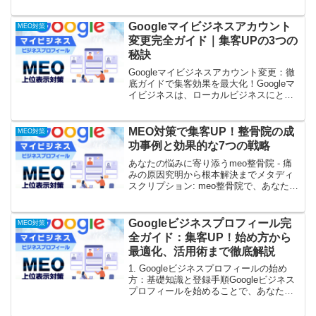
フィールURLを効果的に活用して集客ア
ップを目指しましょう！本記事では、
GoogleビジネスプロフィールURLの重
Googleマイビジネスアカウント
MEO対策
要...
変更完全ガイド｜集客UPの3つの
秘訣
Googleマイビジネスアカウント変更：徹
底ガイドで集客効果を最大化！Googleマ
イビジネスは、ローカルビジネスにとっ
て欠かせないツールです。しかし、事業
内容の変更や住所変更など、様々な理由
でGoogleマイビジネスアカウントの変更
MEO対策で集客UP！整骨院の成
MEO対策
が必要...
功事例と効果的な7つの戦略
あなたの悩みに寄り添うmeo整骨院 - 痛
みの原因究明から根本解決までメタディ
スクリプション: meo整骨院で、あなたの
痛みを根本から解決しませんか？丁寧な
カウンセリングと最新の治療技術で、快
適な生活を取り戻しましょう。口コミで
Googleビジネスプロフィール完
MEO対策
も評判の高い...
全ガイド：集客UP！始め方から
最適化、活用術まで徹底解説
1. Googleビジネスプロフィールの始め
方：基礎知識と登録手順Googleビジネス
プロフィールを始めることで、あなたの
ビジネスは大きく変わります！ オンライ
ンでの存在感を高め、潜在顧客へのリー