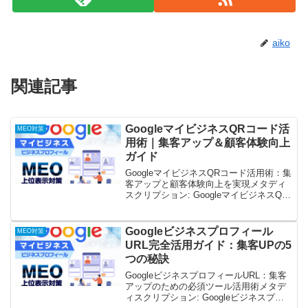
aiko
関連記事
GoogleマイビジネスQRコード活
MEO対策
用術｜集客アップ＆顧客体験向上
ガイド
GoogleマイビジネスQRコード活用術：集
客アップと顧客体験向上を実現メタディ
スクリプション: GoogleマイビジネスQR
コードを活用して集客アップ＆顧客体験
向上を実現する方法を解説。作成方法、
設置場所、効果測定、活用事例、最新機
Googleビジネスプロフィール
MEO対策
能まで...
URL完全活用ガイド：集客UPの5
つの秘訣
GoogleビジネスプロフィールURL：集客
アップのための必須ツール活用術メタデ
ィスクリプション: Googleビジネスプロ