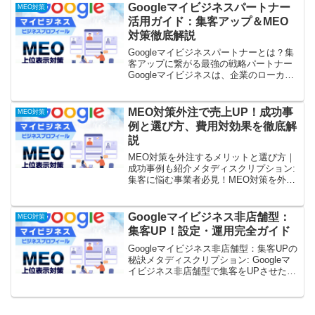
医院など業種別の事例も紹介。MEO対策
Googleマイビジネスパートナー
MEO対策
で売上アップを目指...
活用ガイド：集客アップ＆MEO
対策徹底解説
Googleマイビジネスパートナーとは？集
客アップに繋がる最強の戦略パートナー
Googleマイビジネスは、企業のローカル
SEO対策において不可欠なツールです。
しかし、その効果を最大限に引き出すた
めには、専門的な知識と経験が必要で
MEO対策外注で売上UP！成功事
MEO対策
す。そこで注...
例と選び方、費用対効果を徹底解
説
MEO対策を外注するメリットと選び方｜
成功事例も紹介メタディスクリプション:
集客に悩む事業者必見！MEO対策を外注
するメリット、選び方、成功事例を徹底
解説。時間節約、専門知識活用で効果的
な順位上昇を実現。費用対効果も考慮し
Googleマイビジネス非店舗型：
MEO対策
た賢い外注方法を...
集客UP！設定・運用完全ガイド
Googleマイビジネス非店舗型：集客UPの
秘訣メタディスクリプション: Googleマ
イビジネス非店舗型で集客をUPさせたい
ですか？本記事では、登録方法から最適
化、効果的な運用方法まで、成功事例を
交えながら徹底解説します。非店舗型ビ