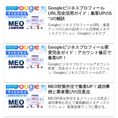
Googleビジネスプロフィール
MEO対策
URL完全活用ガイド：集客UPの5
つの秘訣
GoogleビジネスプロフィールURL：集客
アップのための必須ツール活用術メタデ
ィスクリプション: Googleビジネスプロ
フィールURLを効果的に活用して集客ア
ップを目指しましょう！本記事では、
GoogleビジネスプロフィールURLの重
Googleビジネスプロフィール変
MEO対策
要...
更完全ガイド：アカウント修正で
集客UP！
Googleビジネスプロフィールアカウント
変更：完全ガイドメタディスクリプショ
ン: Googleビジネスプロフィールのアカ
ウント変更方法を徹底解説！基本情報、
営業時間、写真、カテゴリ変更の手順か
ら注意点、効果測定まで網羅。スムーズ
MEO対策外注で集客UP！成功事
MEO対策
な変更とビ...
例と業者選びの注意点
MEO対策を外注するメリットと注意点｜
成功事例も交えて徹底解説メタディスク
リプション: 集客効果アップに繋がる
MEO対策。外注するメリット・注意点、
成功事例を徹底解説！飲食店、美容室、