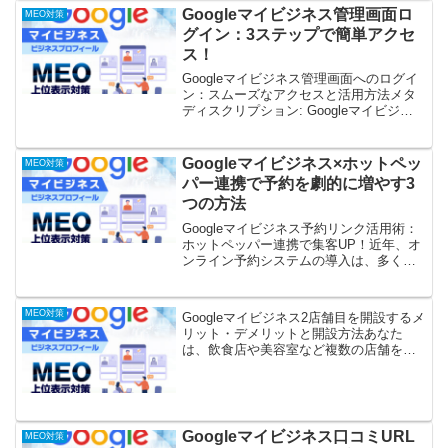
な順位上昇を実現。費用対効果も考慮し
Googleマイビジネス管理画面ロ
MEO対策
た賢い外注方法を...
グイン：3ステップで簡単アクセ
ス！
Googleマイビジネス管理画面へのログイ
ン：スムーズなアクセスと活用方法メタ
ディスクリプション: Googleマイビジネ
ス管理画面へのログイン方法を分かりや
すく解説。スムーズなアクセスと効果的
な活用方法をステップごとに説明しま
Googleマイビジネス×ホットペッ
MEO対策
す。売上アッ...
パー連携で予約を劇的に増やす3
つの方法
Googleマイビジネス予約リンク活用術：
ホットペッパー連携で集客UP！近年、オ
ンライン予約システムの導入は、多くの
ビジネスにとって必須となっています。
特に、飲食店や美容室など、予約管理が
重要な業種では、効率的な予約システム
MEO対策
Googleマイビジネス2店舗目を開設するメ
の構築が顧客満足...
リット・デメリットと開設方法あなた
は、飲食店や美容室など複数の店舗を経
営していて、Googleマイビジネスへの登
録を検討しているでしょうか？ すでに1
店舗目のGoogleマイビジネスを運用して
いる...
Googleマイビジネス口コミURL
MEO対策