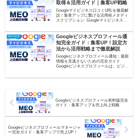
取得＆活用ガイド｜集客UP戦略
Googleマイビジネス口コミURLを徹底解
説！集客アップに繋げる活用術メタディ
スクリプション: Googleマイビジネスの
口コミURLを取得し、効果的に活用する
方法を解説。集客アップや顧客満足度向
上に繋がる具体的な手順と活用事例を紹
Googleビジネスプロフィール通
MEO対策
介。今...
知完全ガイド：集客UP！設定方
法から活用戦略まで徹底解説
Googleビジネスプロフィール通知：最新
情報を見逃さないための完全ガイド
Googleビジネスプロフィールは、ビジネ
スのオンライン存在感を高める上で不可
欠なツールです。しかし、その機能を最
大限に活用するには、Googleビジネスプ
ロフィール...
Googleビジネスプロフィール有料版完全
ガイド：集客アップ＆売上向上戦略
Googleビジネスプロフィールマネージャ
ー完全ガイド：集客アップで売上UP！