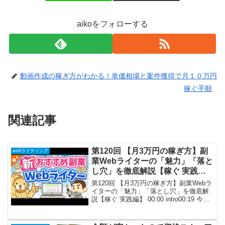
aikoをフォローする
動画作成の稼ぎ方がわかる！単価相場と案件獲得で月１０万円
稼ぐ手順
関連記事
第120回 【月3万円の稼ぎ方】副
webライティング
業Webライターの「魅力」「落と
し穴」を徹底解説【稼ぐ 実践
編】
第120回 【月3万円の稼ぎ方】副業Webラ
イターの「魅力」「落とし穴」を徹底解
説【稼ぐ 実践編】 00:00 intro00:19 今日
の話題：Webライターの「魅力」「落と
し穴」を解説02:21 ​Webライターとは
05:44 ​We...