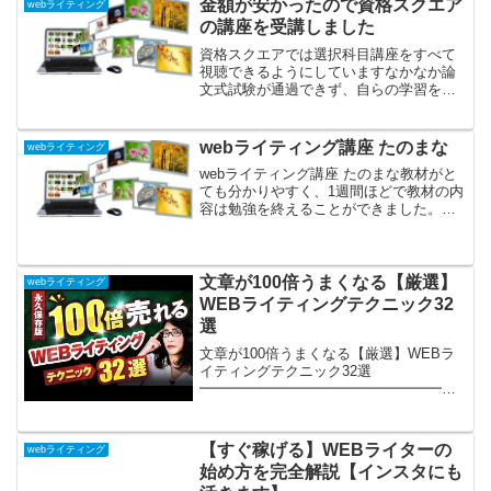
金額が安かったので資格スクエア
webライティング
の講座を受講しました
資格スクエアでは選択科目講座をすべて
視聴できるようにしていますなかなか論
文式試験が通過できず、自らの学習をブ
ラッシュアップをしなければと考えてい
るところで、資格スクエアを受講。効率
よく勉強し合格する、これが一番良いと
webライティング講座 たのまな
webライティング
ころかなと感じたとのこと...
webライティング講座 たのまな教材がと
ても分かりやすく、1週間ほどで教材の内
容は勉強を終えることができました。検
定に合格したという自信もついたので、
受講して良かったと思います。案件探し
のサポートがないこともヒューマンアカ
デミー通信講座「た...
文章が100倍うまくなる【厳選】
webライティング
WEBライティングテクニック32
選
文章が100倍うまくなる【厳選】WEBラ
イティングテクニック32選
━━━━━━━━━━━━━━━━━━
━━━━━━━━●━…超豪華5大特典付
き＜365日＞声のメルマガ…
━●━━━━━━━━━━━━━━━━━
【すぐ稼げる】WEBライターの
webライティング
━━━━━━━━━テキスト×音声...
始め方を完全解説【インスタにも