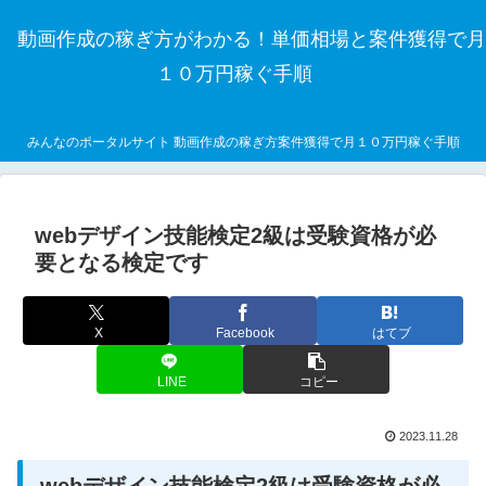
動画作成の稼ぎ方がわかる！単価相場と案件獲得で月
１０万円稼ぐ手順
みんなのポータルサイト 動画作成の稼ぎ方案件獲得で月１０万円稼ぐ手順
webデザイン技能検定2級は受験資格が必
要となる検定です
X
Facebook
はてブ
LINE
コピー
2023.11.28