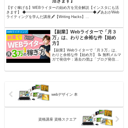
活きます】
【すぐ稼げる】WEBライターの始め方を完全解説【インスタにも活
きます】 ◆━━━━━━━━━━━━━━━━━━◆🖋あおがWeb
ライティングを学んだ講座🖋【Writing Hacks】
◆━━━━━━━━━━━━━━━━━━◆⬇️【Writ...
【副業】Webライターで「月３
webライティング
万」は、わりと余裕な件【始め
方】
【副業】Webライターで「月３万」は、
わりと余裕な件【始め方】 📝 無料メルマ
ガで発信中：過去の僕は「ブログ発信で
５億円」を稼ぎました。次は「30億円」
を目指します。挑戦しつつ、裏側の思考
を「メルマガ」から発信します。不満足
なら１秒で解約...
webデザイン 本
資格講座 資格スクエア